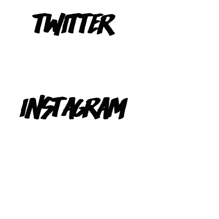
Tweets de @TeIevizona
INSTAGRAM
@TELEVIZONA