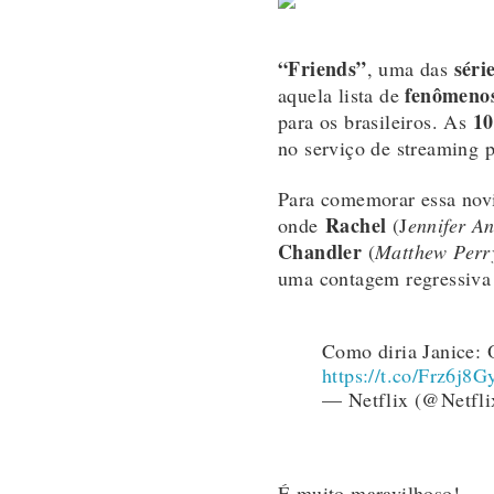
“Friends”
séri
, uma das
fenômeno
aquela lista de
10
para os brasileiros. As
no serviço de streaming p
Para comemorar essa novi
Rachel
onde
(J
ennifer An
Chandler
(
Matthew Perr
uma contagem regressiva p
Como diria Janic
https://t.co/Frz6j8G
— Netflix (@Netfli
É muito maravilhoso!