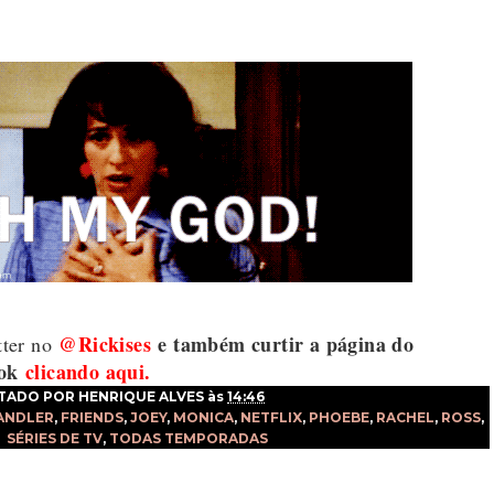
@Rickises
e também curtir a página do
tter no
ok
clicando aqui.
TADO POR
HENRIQUE ALVES
às
14:46
ANDLER
,
FRIENDS
,
JOEY
,
MONICA
,
NETFLIX
,
PHOEBE
,
RACHEL
,
ROSS
,
SÉRIES DE TV
,
TODAS TEMPORADAS