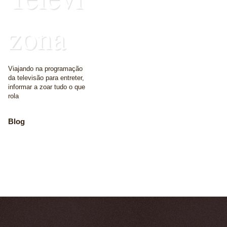
zona
Viajando na programação
da televisão para entreter,
informar a zoar tudo o que
rola
Blog
The place where we
write some words
Home