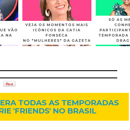
SÓ AS M
VEJA OS MOMENTOS MAIS
CONHE
UE VÃO
ICÔNICOS DA CATIA
PARTICIPAN
XA NA
FONSECA
TEMPORADA 
NO "MULHERES" DA GAZETA
DRAG
n
Gplus
Youtube
2 de jun. de 2015
IBERA TODAS AS TEMPORADAS
RIE 'FRIENDS' NO BRASIL