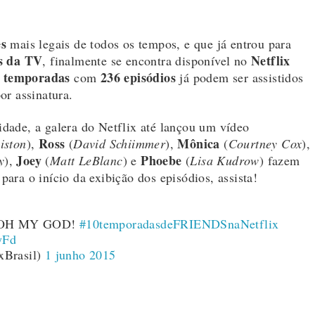
es
mais legais de todos os tempos, e que já entrou para
s da TV
Netflix
, finalmente se encontra disponível no
 temporadas
236 episódios
com
já podem ser assistidos
or assinatura.
dade, a galera do Netflix até lançou um vídeo
Ross
Mônica
iston
),
(
David Schiimmer
),
(
Courtney Cox
),
Joey
Phoebe
y
),
(
Matt LeBlanc
) e
(
Lisa Kudrow
) fazem
ara o início da exibição dos episódios, assista!
e: OH MY GOD!
#10temporadasdeFRIENDSnaNetflix
yFd
xBrasil)
1 junho 2015