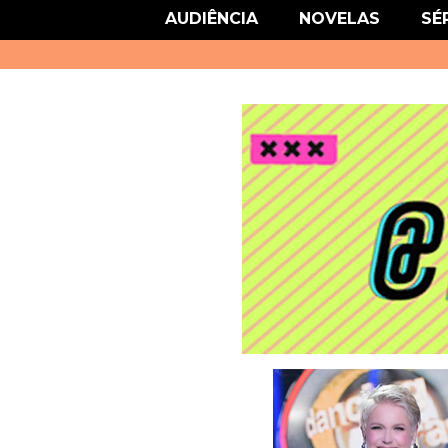
link href='http://fonts.googleapis.com/css?family=Roboto' rel='stylesheet
AUDIÊNCIA
NOVELAS
SÉ