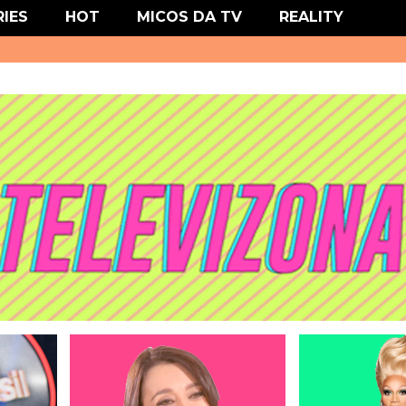
' type='text/css'/>
RIES
HOT
MICOS DA TV
REALITY