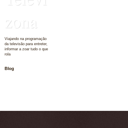
zona
Viajando na programação
da televisão para entreter,
informar a zoar tudo o que
rola
Blog
The place where we
write some words
Home