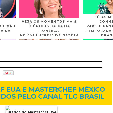
SÓ AS M
VEJA OS MOMENTOS MAIS
CONHE
UE VÃO
ICÔNICOS DA CATIA
PARTICIPAN
XA NA
FONSECA
TEMPORADA 
NO "MULHERES" DA GAZETA
DRAG
n
Gplus
Youtube
19 de out. de 2015
F EUA E MASTERCHEF MÉXICO
IDOS PELO CANAL TLC BRASIL
Jurados do Masterchef USA