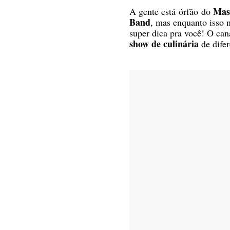
Mast
A gente está órfão do
Band
, mas enquanto isso 
super dica pra você! O ca
show de culinária
de dife