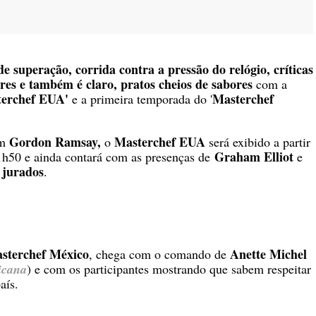
 de superação, corrida contra a pressão do relógio, críticas
res e também é claro, pratos cheios de sabores
com a
terchef EUA'
Masterchef
e a primeira temporada do '
Gordon Ramsay,
Masterchef EUA
om
o
será exibido a partir
Graham Elliot
1h50 e ainda contará com as presenças de
e
jurados
.
sterchef México
Anette Michel
, chega com o comando de
icana
) e com os participantes mostrando que sabem respeitar
país.