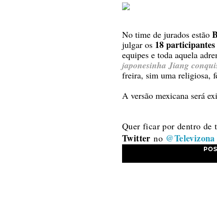
B
No time de jurados estão
18 participantes
julgar os
equipes e toda aquela adr
japonesinha Jiang conquis
freira, sim uma religiosa
A versão mexicana será exi
Quer ficar por dentro de
Twitter
@Televizona
no
POS