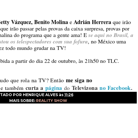
etty Vázquez, Benito Molina
Adrián Herrera
e
que
irão
que irão passar pelas provas da caixa surpresa, provas por
enalina do programa que a gente ama! E
se aqui no Brasil, a
tou os telespectadores com sua fofura
, no México uma
, fez todo mundo grudar na TV!
bida a partir do dia 22 de outubro,
às 21h50 no TLC.
me siga no
 tudo que rola na TV? Então
curta a
página
Televizona
no Facebook
.
e também
do
TADO POR
HENRIQUE ALVES
às
11:26
MAIS SOBRE:
REALITY SHOW