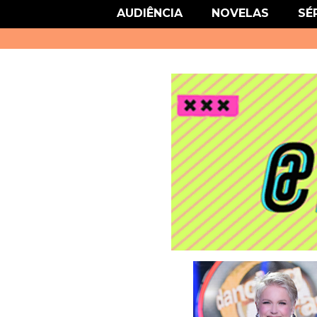
link href='http://fonts.googleapis.com/css?family=Roboto' rel='stylesheet
AUDIÊNCIA
NOVELAS
SÉ