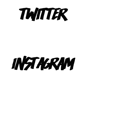
Tweets de @TeIevizona
INSTAGRAM
@TELEVIZONA