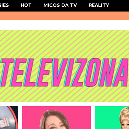
' type='text/css'/>
RIES
HOT
MICOS DA TV
REALITY