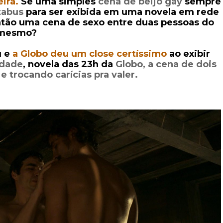
eira.
Se uma simples
cena de beijo gay
sempre
tabus
para ser exibida em uma novela em rede
ntão uma cena de sexo entre duas pessoas do
 mesmo?
u e
a Globo deu um close certíssimo
ao exibir
rdade
, novela das 23h da
Globo
, a cena de dois
 trocando carícias pra valer.