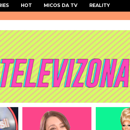
' type='text/css'/>
RIES
HOT
MICOS DA TV
REALITY