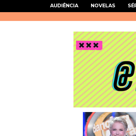
link href='http://fonts.googleapis.com/css?family=Roboto' rel='stylesheet
AUDIÊNCIA
NOVELAS
SÉ