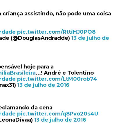
 criança assistindo, não pode uma coisa
rdade
pic.twitter.com/RttiHJ0PO8
rade (@DouglasAndradde)
13 de julho de
ensável hoje para a
liaBrasileira
...! André e Tolentino
rdade
pic.twitter.com/LtM00rob74
max31)
13 de julho de 2016
reclamando da cena
rdade
pic.twitter.com/q8Pvo20s4U
LeonaDivaa)
13 de julho de 2016