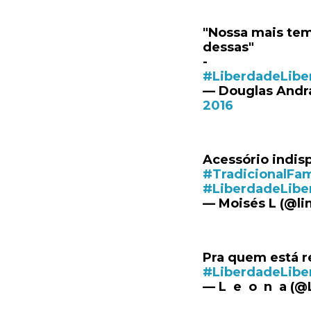
"Nossa mais tem
dessas"
-
#LiberdadeLibe
— Douglas And
2016
Acessório indisp
#TradicionalFami
#LiberdadeLibe
— Moisés L (@li
Pra quem está 
#LiberdadeLibe
— L e o n a (@