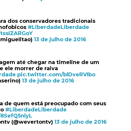
ara dos conservadores tradicionais
mofobicos
#LiberdadeLiberdade
/tssIZARGoY
@migueIitao)
13 de julho de 2016
agem até chegar na timeline de um
e ele morrer de raiva
rdade
pic.twitter.com/blDveRVIbo
nserino)
13 de julho de 2016
ra de quem está preocupado com seus
xo
#LiberdadeLiberdade
/8SefQ5nlyL
ontv (@wevertontv)
13 de julho de 2016