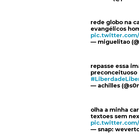
rede globo na c
evangélicos ho
pic.twitter.com
— miguelitao (
repasse essa im
preconceituoso 
#LiberdadeLibe
— achilles (@s0
olha a minha ca
textoes sem ne
pic.twitter.com
— snap: wevert