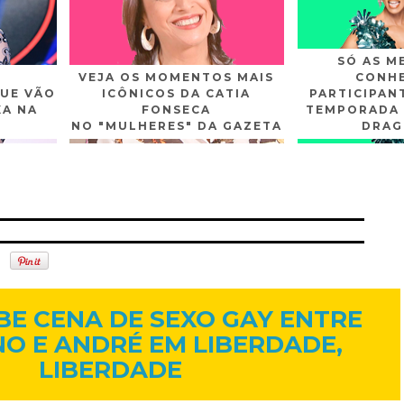
SÓ AS M
VEJA OS MOMENTOS MAIS
CONHE
UE VÃO
ICÔNICOS DA CATIA
PARTICIPAN
XA NA
FONSECA
TEMPORADA 
NO "MULHERES" DA GAZETA
DRAG
n
Gplus
Youtube
13 de jul. de 2016
BE CENA DE SEXO GAY ENTRE
O E ANDRÉ EM LIBERDADE,
LIBERDADE