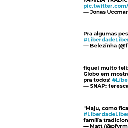
FAMILIA TRADI
pic.twitter.co
— Jonas Uccman
Pra algumas pes
#LiberdadeLibe
— Belezinha (@f
fiquei muito fel
Globo em mostra
pra todos!
#Libe
— SNAP: feresca
"Maju, como fic
#LiberdadeLibe
família tradicio
— Matt (@pfvrm