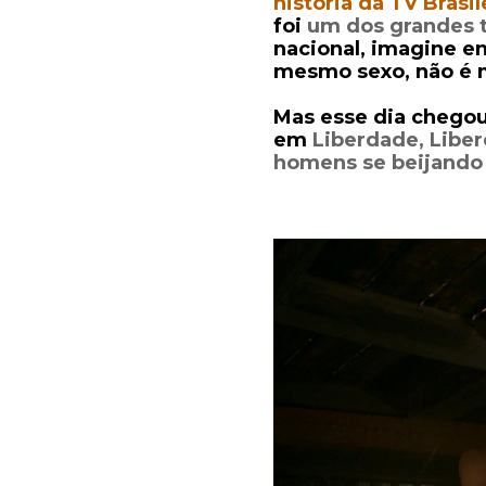
história da TV Brasil
foi
um dos grandes 
nacional, imagine e
mesmo sexo, não é
Mas esse dia chego
e
m
Liberdade, Libe
homens se beijando e