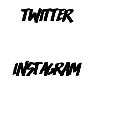
Tweets de @TeIevizona
INSTAGRAM
@TELEVIZONA