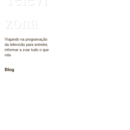
zona
Viajando na programação
da televisão para entreter,
informar a zoar tudo o que
rola
Blog
The place where we
write some words
Home