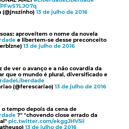
CIONAL AMEI
#LiberdadeLiberdade
m/PFwS7LJO7q
 (@jnszinho)
13 de julho de 2016
soas: aproveitem o nome da novela
rdade
e libertem-se desse preconceito
erblzne)
13 de julho de 2016
iz de ver o avanço e a não covardia da
r que o mundo é plural, diversificado e
rdadeLiberdade
riao (@ferescariao)
13 de julho de 2016
a o tempo depois da cena de
rdade
?" "chovendo close errado da
nal"
pic.twitter.com/ekggJHV5ii
atheuso)
13 de julho de 2016