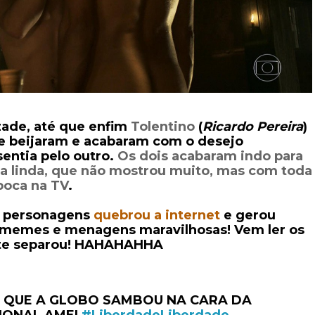
ade, até que enfim
Tolentino
(
Ricardo Pereira
)
se beijaram e acabaram com o desejo
entia pelo outro.
Os dois acabaram indo para
a linda, que não mostrou muito, mas com toda
poca na TV
.
s personagens
quebrou a internet
e gerou
 memes e menagens maravilhosas! Vem ler os
nte separou! HAHAHAHHA
 QUE A GLOBO SAMBOU NA CARA DA