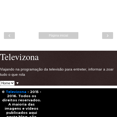
‹
›
Página inicial
Ver versão para a web
Televizona
Viajando na programação da televisão para entreter, informar a zoar
tudo o que rola
▼
©
Televizona
- 2015 -
2016. Todos os
direitos reservados.
A maioria das
imagens e vídeos
publicados aqui
neste blog, são