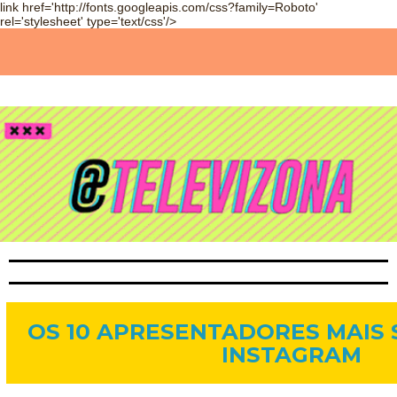
link href='http://fonts.googleapis.com/css?family=Roboto'
rel='stylesheet' type='text/css'/>
19 de mar. de 2017
OS 10 APRESENTADORES MAIS
INSTAGRAM