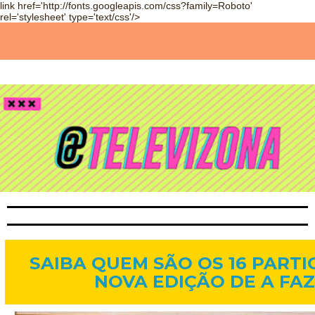
link href='http://fonts.googleapis.com/css?family=Roboto'
rel='stylesheet' type='text/css'/>
21 de jun. de 2013
SAIBA QUEM SÃO OS 16 PARTI
NOVA EDIÇÃO DE A FA