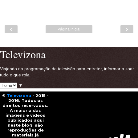
‹
›
Página inicial
Ver versão para a web
Televizona
Viajando na programação da televisão para entreter, informar a zoar
tudo o que rola
▼
©
Televizona
- 2015 -
2016. Todos os
direitos reservados.
A maioria das
imagens e vídeos
publicados aqui
neste blog, são
reproduções de
materiais já