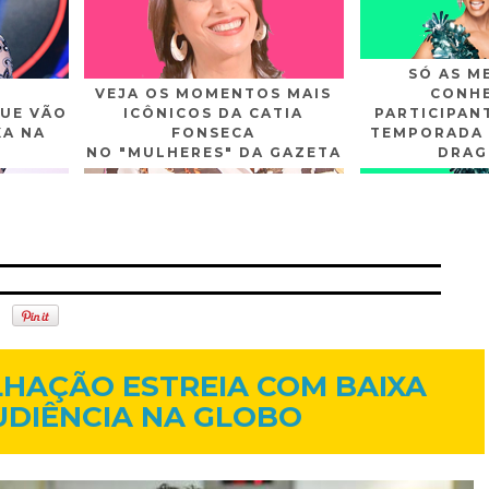
SÓ AS M
VEJA OS MOMENTOS MAIS
CONHE
UE VÃO
ICÔNICOS DA CATIA
PARTICIPAN
XA NA
FONSECA
TEMPORADA 
NO "MULHERES" DA GAZETA
DRAG
n
Gplus
Youtube
9 de jul. de 2013
HAÇÃO ESTREIA COM BAIXA
UDIÊNCIA NA GLOBO