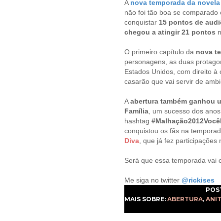
A
nova temporada da novela 
não foi tão boa se comparado 
conquistar
15 pontos de audi
chegou a atingir 21 pontos
n
O primeiro capítulo da
nova t
personagens, as duas protago
Estados Unidos, com direito à
casarão que vai servir de ambi
A
abertura também ganhou u
Família
, um sucesso dos ano
hashtag
#Malhação2012Você
conquistou os fãs na tempora
Diva
, que já fez participaçõe
Será que essa temporada vai c
Me siga no twitter
@rickises
POS
MAIS SOBRE:
ABERTURA
,
ANI