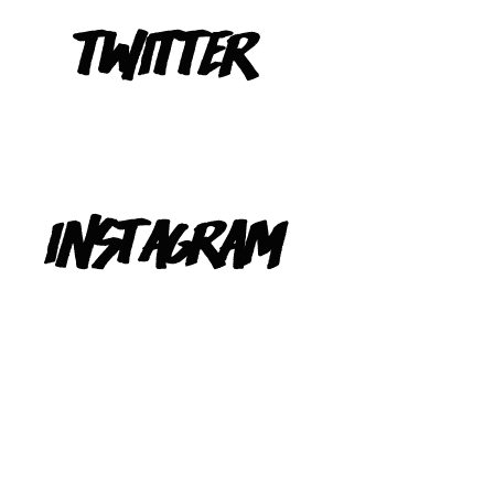
Tweets de @TeIevizona
INSTAGRAM
@TELEVIZONA