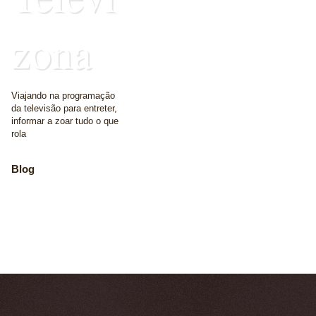
zona
Viajando na programação
da televisão para entreter,
informar a zoar tudo o que
rola
Blog
The place where we
write some words
Home