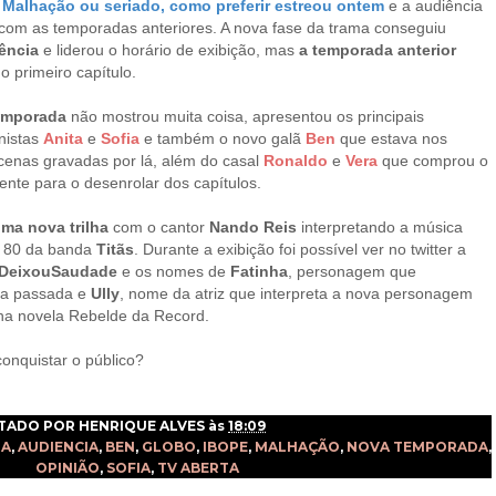
Malhação ou seriado, como preferir estreou ontem
e a audiência
com as temporadas anteriores. A nova fase da trama conseguiu
ência
e liderou o horário de exibição, mas
a temporada anterior
o primeiro capítulo.
emporada
não mostrou muita coisa, apresentou os principais
nistas
Anita
e
Sofia
e também o novo galã
Ben
que estava nos
 cenas gravadas por lá, além do casal
Ronaldo
e
Vera
que comprou o
ente para o desenrolar dos capítulos.
ma nova trilha
com o cantor
Nando Reis
interpretando a música
s 80 da banda
Titãs
.
Durante a exibição foi possível ver no twitter a
DeixouSaudade
e os nomes de
Fatinha
, personagem que
da passada e
Ully
, nome da atriz que interpreta a nova personagem
s na novela Rebelde da Record.
onquistar o público?
TADO POR
HENRIQUE ALVES
às
18:09
TA
,
AUDIENCIA
,
BEN
,
GLOBO
,
IBOPE
,
MALHAÇÃO
,
NOVA TEMPORADA
,
OPINIÃO
,
SOFIA
,
TV ABERTA