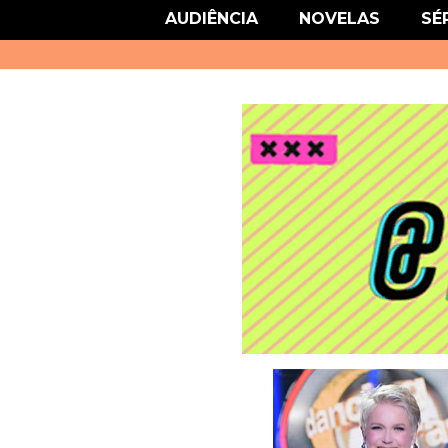
link href='http://fonts.googleapis.com/css?family=Roboto' rel='stylesheet
AUDIÊNCIA
NOVELAS
SÉ