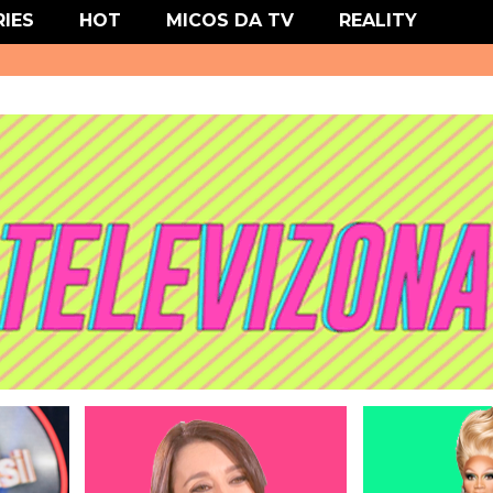
' type='text/css'/>
RIES
HOT
MICOS DA TV
REALITY