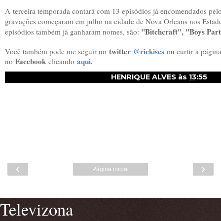
A
terceira temporada contará com 13 episódios já encomendados pelo
gravações começaram em julho na cidade de Nova Orleans nos Estado
"Bitchcraft", "Boys Par
episódios também já ganharam nomes, são:
twitter
@rickises
Você também pode me seguir no
ou curtir
a págin
Facebook
aqui.
no
clicando
HENRIQUE ALVES
às
13:55
‹
›
Página inicial
Ver versão para a web
Televizona