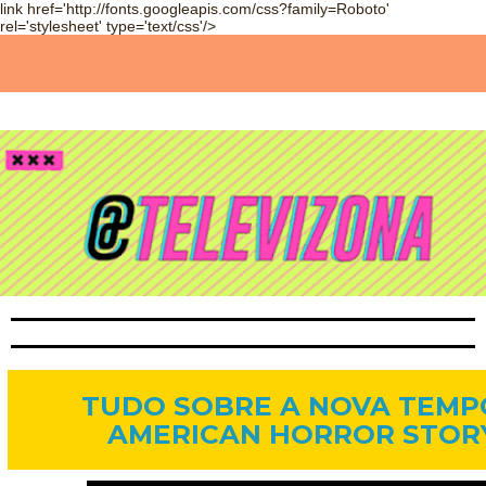
link href='http://fonts.googleapis.com/css?family=Roboto'
rel='stylesheet' type='text/css'/>
29 de ago. de 2013
TUDO SOBRE A NOVA TEMP
AMERICAN HORROR STOR