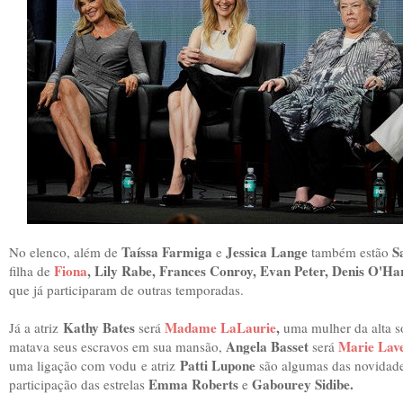
Taíssa Farmiga
Jessica Lange
S
No elenco, além de
e
também estão
Fiona
, Lily Rabe, Frances Conroy, Evan Peter, Denis O'H
filha de
que já participaram de outras temporadas.
Kathy Bates
Madame LaLaurie
,
Já a atriz
será
uma mulher da alta 
Angela Basset
Marie Lav
matava seus escravos em sua mansão,
será
Patti Lupone
uma ligação com vodu
e atriz
são algumas das novidade
Emma Roberts
Gabourey Sidibe.
participação das estrelas
e