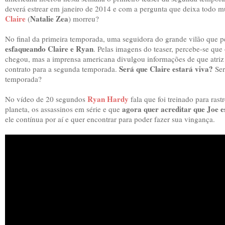
deverá estrear em janeiro de 2014 e com a pergunta que deixa todo m
Claire
Natalie Zea
(
) morreu?
No final da primeira temporada, uma seguidora do grande vilão que p
esfaqueando Claire e Ryan
. Pelas imagens do teaser, percebe-se que 
chegou, mas a imprensa americana divulgou informações de que atri
Será que Claire estará viva?
contrato para a segunda temporada.
Ser
temporada?
Ryan Hardy
No vídeo de 20 segundos
fala que foi treinado para rast
agora quer acreditar que Joe e
planeta, os assassinos em série e que
ele contínua por aí e quer encontrar para poder fazer sua vingança.