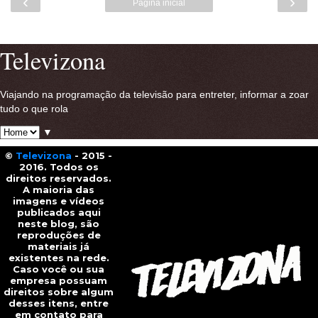
‹
›
Página inicial
Ver versão para a web
Televizona
Viajando na programação da televisão para entreter, informar a zoar
tudo o que rola
▼
©
Televizona
- 2015 -
2016. Todos os
direitos reservados.
A maioria das
imagens e vídeos
publicados aqui
neste blog, são
reproduções de
materiais já
existentes na rede.
Caso você ou sua
empresa possuam
direitos sobre algum
desses itens, entre
em contato para