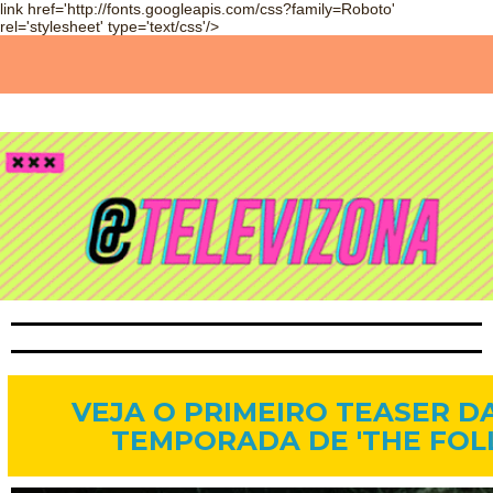
link href='http://fonts.googleapis.com/css?family=Roboto'
rel='stylesheet' type='text/css'/>
24 de out. de 2013
VEJA O PRIMEIRO TEASER 
TEMPORADA DE 'THE FOL