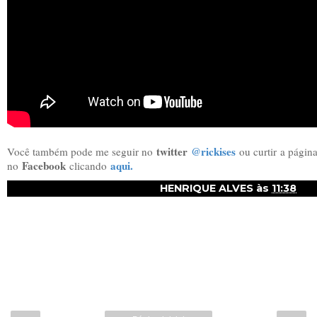
twitter
@rickises
Você também pode me seguir no
ou curtir
a págin
Facebook
aqui.
no
clicando
HENRIQUE ALVES
às
11:38