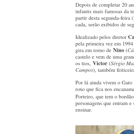
Depois de completar 20 a
infantis mais famosas da tel
partir desta segunda-feira 
cada, serão exibidos de se
Ca
Idealizado pelos diretor
pela primeira vez em 1994 
Nino
gira em torno de
(
Cá
castelo e vem de uma gran
Victor
os tios,
(
Sérgio Ma
Campos
), também feiticeir
Por lá ainda vivem o Gato
roxo que fica nos encaname
Porteiro, que tem o bordão
personagens que entram e 
ensinar.