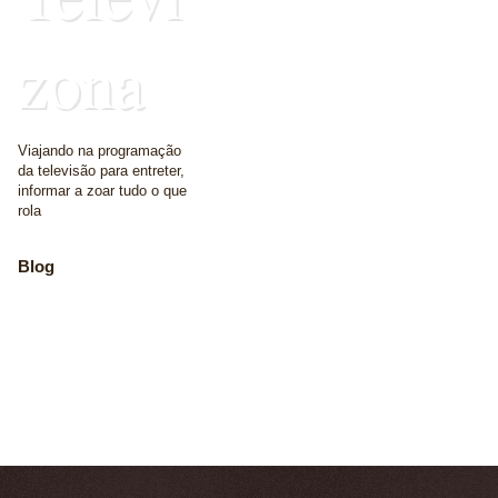
zona
Viajando na programação
da televisão para entreter,
informar a zoar tudo o que
rola
Blog
The place where we
write some words
Home