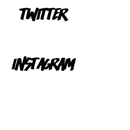
Tweets de @TeIevizona
INSTAGRAM
@TELEVIZONA