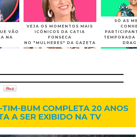
SÓ AS M
VEJA OS MOMENTOS MAIS
CONHE
UE VÃO
ICÔNICOS DA CATIA
PARTICIPAN
XA NA
FONSECA
TEMPORADA 
NO "MULHERES" DA GAZETA
DRAG
n
Gplus
Youtube
28 de jun. de 2014
-TIM-BUM COMPLETA 20 ANOS
TA A SER EXIBIDO NA TV