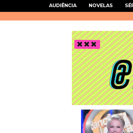
link href='http://fonts.googleapis.com/css?family=Roboto' rel='stylesheet
AUDIÊNCIA
NOVELAS
SÉ