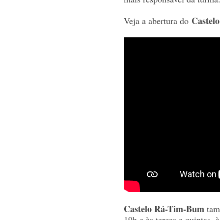
Castel
Veja a abertura do
Castelo Rá-Tim-Bum
tam
19h e às terças e quintas, 