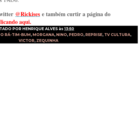
witter
@Rickises
e também curtir a página do
clicando aqui.
TADO POR
HENRIQUE ALVES
às
13:50
O RÁ-TIM-BUM
,
MORGANA
,
NINO
,
PEDRO
,
REPRISE
,
TV CULTURA
,
VICTOR
,
ZEQUINHA