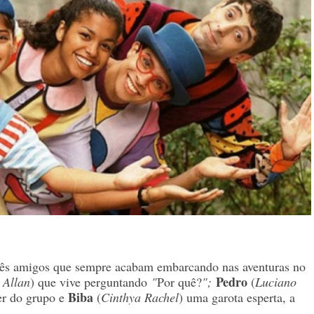
ês amigos que sempre acabam embarcando nas aventuras no
Pedro
 Allan
) que vive perguntando
"
Por quê?
"
;
(
Luciano
Biba
der do grupo e
(
Cinthya Rachel
) uma garota esperta, a
.