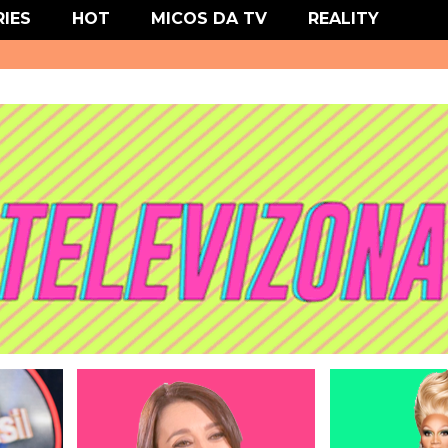
' type='text/css'/>
RIES
HOT
MICOS DA TV
REALITY