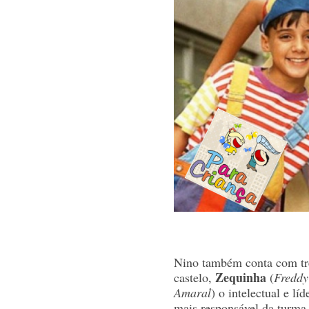
Nino também conta com tr
Zequinha
castelo,
(
Freddy
Amaral
) o intelectual e lí
mais responsável da turma