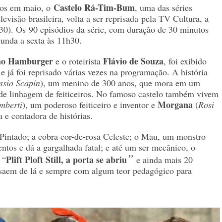
Castelo Rá-Tim-Bum
nos em maio, o
, u
ma das séries
evisão brasileira, volta a ser reprisada
pela TV Cultura, a
(30). Os
90 episódios da série, com duração de 30 minutos
gunda a sexta às 11h30.
o Hamburger
Flávio de Souza
e o roteirista
, foi exibido
e já foi reprisado várias vezes na programação. A história
ssio Scapin
), um menino de 300 anos, que mora em um
de linhagem de feiticeiros. No famoso castelo também vivem
Morgana
mberti
), um poderoso feiticeiro e inventor e
(
Rosi
a e contadora de histórias.
 Pintado; a cobra cor-de-rosa Celeste; o Mau, um monstro
ntos e dá a gargalhada fatal; e até um ser mecânico, o
”
Plift Ploft Still, a porta se abriu
 “
e ainda mais 20
saem de lá e sempre com algum teor pedagógico para