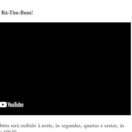
o Rá-Tim-Bum!
bém será exibido
à noite, às segundas, quartas e sextas, às
às 19h30.