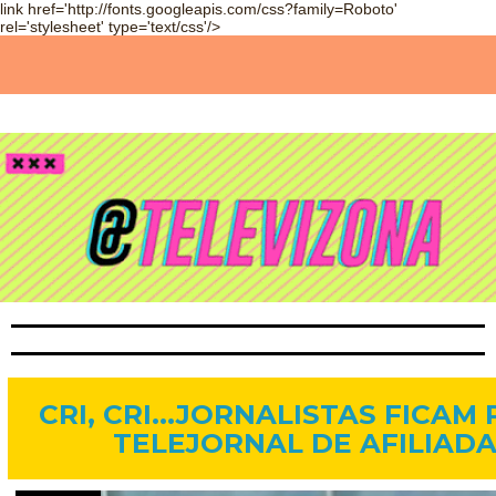
link href='http://fonts.googleapis.com/css?family=Roboto'
rel='stylesheet' type='text/css'/>
24 de jun. de 2014
CRI, CRI...JORNALISTAS FICAM
TELEJORNAL DE AFILIADA