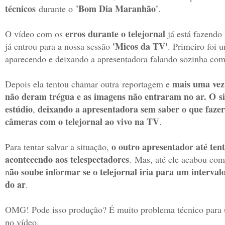
técnicos
'Bom Dia Maranhão'
durante o
.
erros durante o telejornal
O vídeo com os
já está fazendo 
'Micos da TV'
já entrou para a nossa sessão
. Primeiro foi 
aparecendo e deixando a apresentadora falando sozinha com
mais uma vez 
Depois ela tentou chamar outra reportagem e
não deram trégua e as imagens não entraram no ar. O
si
estúdio
deixando a apresentadora sem saber o que fazer
,
câmeras com o telejornal ao vivo na TV
.
o outro apresentador até tent
Para tentar salvar a situação,
acontecendo aos telespectadores
.
Mas, até ele acabou com
ão soube informar se o telejornal iria para um intervalo
n
do ar
.
OMG! Pode isso produção? É muito problema técnico para u
no vídeo.