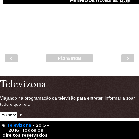
HENRIQUE ALVES
às
13:18
‹
›
Página inicial
Ver versão para a web
Televizona
Viajando na programação da televisão para entreter, informar a zoar
tudo o que rola
▼
©
Televizona
- 2015 -
2016. Todos os
direitos reservados.