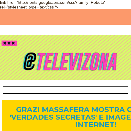
link href='http://fonts.googleapis.com/css?family=Roboto'
rel='stylesheet' type='text/css'/>
26 de ago. de 2015
GRAZI MASSAFERA MOSTRA O
'VERDADES SECRETAS' E IMA
INTERNET!