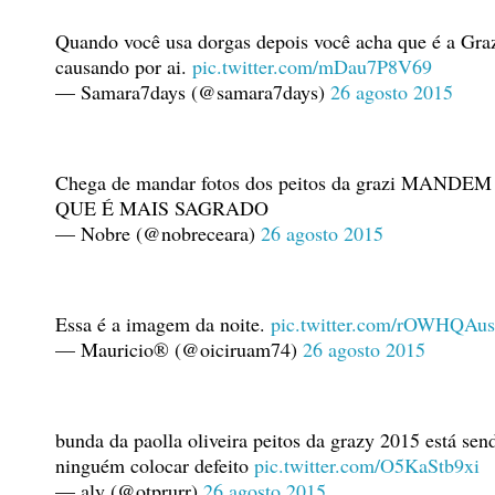
Quando você usa dorgas depois você acha que é a Graz
causando por ai.
pic.twitter.com/mDau7P8V69
— Samara7days (@samara7days)
26 agosto 2015
Chega de mandar fotos dos peitos da grazi MAND
QUE É MAIS SAGRADO
— Nobre (@nobreceara)
26 agosto 2015
Essa é a imagem da noite.
pic.twitter.com/rOWHQAu
— Mauricio® (@oiciruam74)
26 agosto 2015
bunda da paolla oliveira peitos da grazy 2015 está se
ninguém colocar defeito
pic.twitter.com/O5KaStb9xi
— aly (@otprurr)
26 agosto 2015