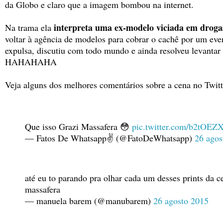
da Globo e claro que a imagem bombou na internet.
interpreta uma ex-modelo viciada em droga
Na trama ela
voltar à agência de modelos para cobrar o cachê por um eve
expulsa, discutiu com todo mundo e ainda resolveu levantar 
HAHAHAHA
Veja alguns dos melhores comentários sobre a cena no Twitt
Que isso Grazi Massafera 😳
pic.twitter.com/b2tOE
— Fatos De Whatsapp✌ (@FatoDeWhatsapp)
26 agos
até eu to parando pra olhar cada um desses prints da c
massafera
— manuela barem (@manubarem)
26 agosto 2015