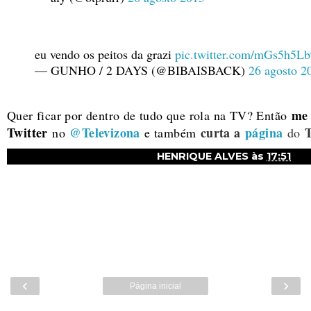
eu vendo os peitos da grazi
pic.twitter.com/mGs5h5Lb
— GUNHO / 2 DAYS (@BIBAISBACK)
26 agosto 2
me 
Quer ficar por dentro de tudo que rola na TV? Então
Twitter
@Televizona
curta a
página
T
no
e também
do
HENRIQUE ALVES
às
17:51
‹
›
Página inicial