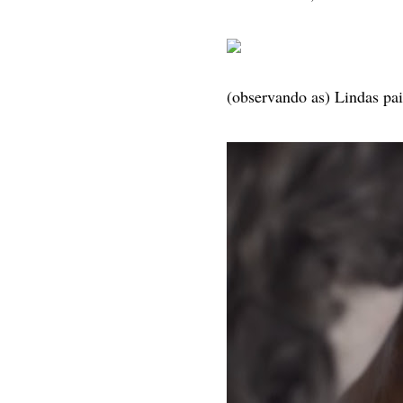
(observando as) L
indas pa