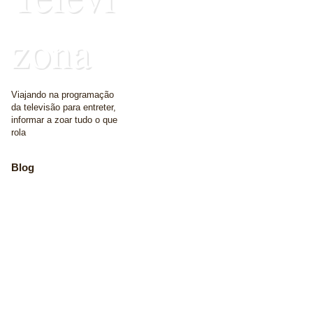
zona
Viajando na programação
da televisão para entreter,
informar a zoar tudo o que
rola
Blog
The place where we
write some words
Home