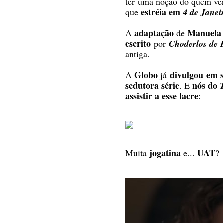
ter uma noção do quem v
estréia em
que
4 de Janei
adaptação
Manuela 
A
de
escrito
por
Choderlos de 
antiga.
Globo
divulgou
e
m s
A
já
sedutora série
nós do
. E
assistir a esse lacre
:
jogatina
UAT
Muita
e...
?