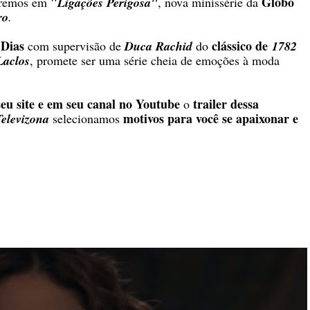
"
Globo
eremos em
Ligações Perigosa"
, nova minissérie da
ro
.
Dias
clássico de
com supervisão de
Duca Rachid
do
1782
Laclos
, promete ser uma série cheia de emoções à moda
eu site e em seu canal no Youtube
trailer dessa
o
motivos para você se apaixonar e
Televizona
selecionamos