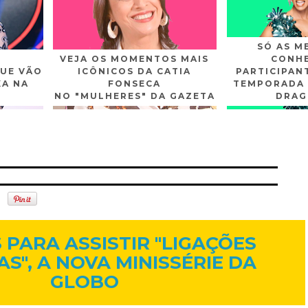
SÓ AS M
VEJA OS MOMENTOS MAIS
CONHE
UE VÃO
ICÔNICOS DA CATIA
PARTICIPAN
XA NA
FONSECA
TEMPORADA 
NO "MULHERES" DA GAZETA
DRAG
n
Gplus
Youtube
23 de dez. de 2015
 PARA ASSISTIR "LIGAÇÕES
S", A NOVA MINISSÉRIE DA
GLOBO