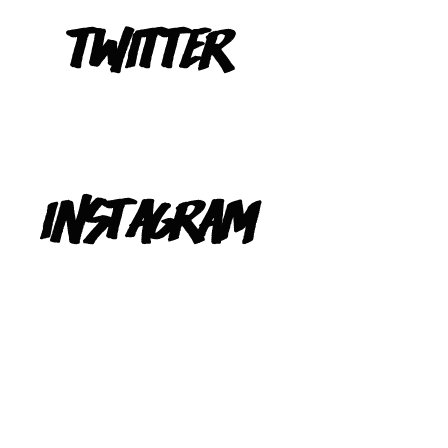
Tweets de @TeIevizona
INSTAGRAM
@TELEVIZONA