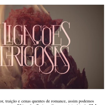
r, traição e
cenas quentes de romance
, assim podemos