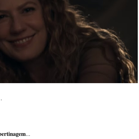
..
ibertinagem
...