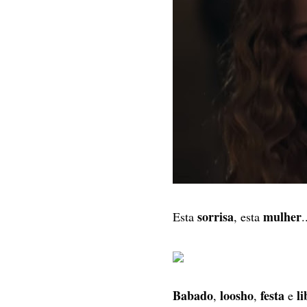
sorrisa
mulher
Esta
, esta
.
Babado
loosho
festa
l
,
,
e