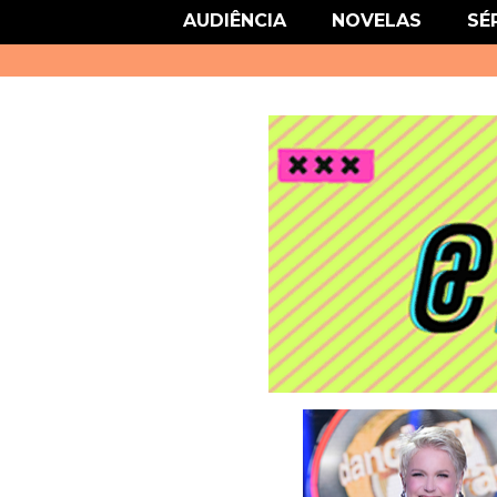
link href='http://fonts.googleapis.com/css?family=Roboto' rel='stylesheet
AUDIÊNCIA
NOVELAS
SÉ