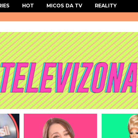
' type='text/css'/>
RIES
HOT
MICOS DA TV
REALITY